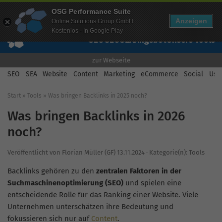
Mehr Infos zur Performance Suite
OSG Performance Suite
Wissen
Free Checks
Über uns
Login
Free Account
Anzeigen
Online Solutions Group GmbH
Kostenlos - In Google Play
SEO
GEO
SEA
Angebot
Unsere Tools
zur Webseite
SEO
SEA
Website
Content
Marketing
eCommerce
Social
Usab
Start
»
Tools
»
Was bringen Backlinks in 2025 noch?
Was bringen Backlinks in 2026
noch?
Veröffentlicht von
Florian Müller (GF)
13.11.2024
·
Kategorie(n):
Tools
Backlinks gehören zu den
zentralen Faktoren in der
Suchmaschinenoptimierung (SEO)
und spielen eine
entscheidende Rolle für das Ranking einer Website. Viele
Unternehmen unterschätzen ihre Bedeutung und
fokussieren sich nur auf
Content
.