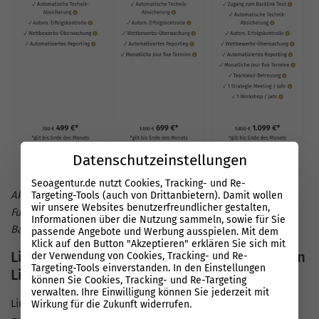
Datenschutzeinstellungen
Seoagentur.de nutzt Cookies, Tracking- und Re-
Aktuelles Angebot bis Ende August: Zugriff auf alle
Targeting-Tools (auch von Drittanbietern). Damit wollen
wir unsere Websites benutzerfreundlicher gestalten,
Funktionen der Performance Suite inklusive Content und
Informationen über die Nutzung sammeln, sowie für Sie
Backlinks von unseren SEO Profis!
passende Angebote und Werbung ausspielen. Mit dem
Klick auf den Button "Akzeptieren" erklären Sie sich mit
Linkaufbau und die Gefahren von schlechten
der Verwendung von Cookies, Tracking- und Re-
Targeting-Tools einverstanden. In den Einstellungen
Links
können Sie Cookies, Tracking- und Re-Targeting
verwalten. Ihre Einwilligung können Sie jederzeit mit
Linkaufbau sollte nicht blind erfolgen. Nicht alle Links sind
Wirkung für die Zukunft widerrufen.