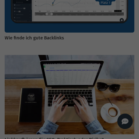
AI
Sales Manager
Hallo, willkommen bei
seoagentur.de. 👋
Wie kann ich dir helfen?
Profi-SEO startet bei uns
Wie finde ich gute Backlinks
bereits ab 499 € pro
Monat, inkl. Content,
Backlinks, Beratung und
Performance Suite
Zugang.
Zum Angebot.